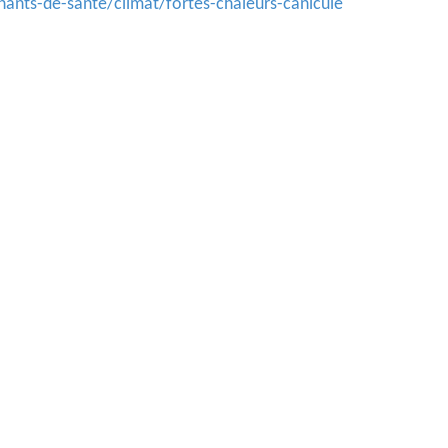
ants-de-sante/climat/fortes-chaleurs-canicule