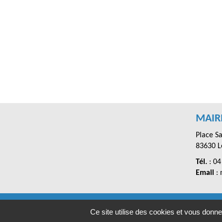
MAIRI
Place S
83630 Le
Tél.
: 04
Email
:
Ce site utilise des cookies et vous donne
Concep