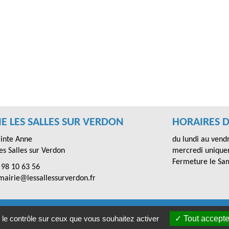
E LES SALLES SUR VERDON
HORAIRES D
ainte Anne
du lundi au vend
s Salles sur Verdon
mercredi unique
Fermeture le Sa
 98 10 63 56
 mairie@lessallessurverdon.fr
Mentions légales
-
Accessibilités
- Les Salles sur Verdon © 2020
 le contrôle sur ceux que vous souhaitez activer
Tout accepte
tion Citopia
-
Solution de site internet pour mairie et collectivité - W