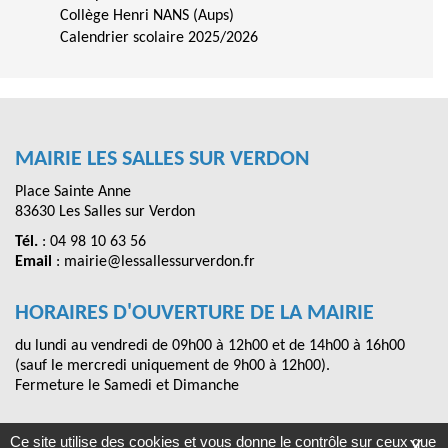
Collège Henri NANS (Aups)
Calendrier scolaire 2025/2026
MAIRIE LES SALLES SUR VERDON
Place Sainte Anne
83630 Les Salles sur Verdon
Tél.
: 04 98 10 63 56
Email
: mairie@lessallessurverdon.fr
HORAIRES D'OUVERTURE DE LA MAIRIE
du lundi au vendredi de 09h00 à 12h00 et de 14h00 à 16h00
(sauf le mercredi uniquement de 9h00 à 12h00).
Fermeture le Samedi et Dimanche
Ce site utilise des cookies et vous donne le contrôle sur ceux que
X